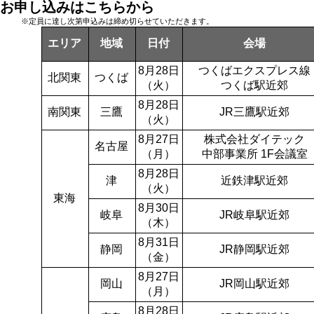
お申し込みはこちらから
※定員に達し次第申込みは締め切らせていただきます。
エリア
地域
日付
会場
8月28日
つくばエクスプレス線
北関東
つくば
（火）
つくば駅近郊
8月28日
南関東
三鷹
JR三鷹駅近郊
（火）
8月27日
株式会社ダイテック
名古屋
（月）
中部事業所 1F会議室
8月28日
津
近鉄津駅近郊
（火）
東海
8月30日
岐阜
JR岐阜駅近郊
（木）
8月31日
静岡
JR静岡駅近郊
（金）
8月27日
岡山
JR岡山駅近郊
（月）
8月28日