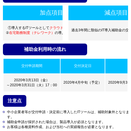
加点項目
減点項目
①導入するITツールとして
クラウド製品
を選定している
過去3年間に類似のIT導入補助金の交
②
在宅勤務制度（テレワーク）
の導入に取り組んでいるか
補助金利用時の流れ
交付申請期間
交付決定日
2020年3月13日（金）
2020年4月中旬（予定）
2020年9月
～2020年3月31日（火）17：00
注意点
中小企業者等が交付申請・決定前に導入したITツールは、補助対象外となりま
す。
補助金申請が採択された場合は、製品導入が必須となります。
お客様は各種資料作成、および当社への実績報告が必要となります。