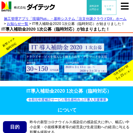
施工管理アプリ「現場Plus」・基幹システム「注文分譲クラウドDX」ホーム
>
お知らせ一覧
>
IT導入補助金2020 1次公募（臨時対応）が始まりました！
IT導入補助金2020 1次公募（臨時対応）が始まりました！
IT導入補助金2020 1次公募（臨時対応）
令和元年度補正サービス等生産性向上IT導入支援事業
について
昨今の新型コロナウイルス感染症の感染拡大に伴い、幅広い中
目的
小企業・小規模事業者等の経営及び生産活動への経済に与える
影響を緩和する