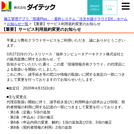
施工管理アプリ「現場Plus」・基幹システム「注文分譲クラウドDX」ホーム
>
お知らせ一覧
>
【重要】サービス利用規約変更のお知らせ
【重要】サービス利用規約変更のお知らせ
平素より弊社クラウドサービスをご利用いただき、誠にありがとうござい
ます。
3月27日付のプレスリリース「福井コンピュータアーキテクト株式会社と
の販売提携に関するお知らせ」で
告知させていただいた通り、この度「現場情報共有クラウド」の代理店に
よる取扱いを開始いたしました。
これに伴い、諸手続き等の窓口や情報の取扱いに関する規定の一部につき
まして変更を行っておりますのでお知らせいたします。
■改定日 2020年4月15日(水)
■主な変更点
代理店取扱い開始に伴う、諸手続き並びに利用料金の請求および回収、契
約者情報の利用に関する記述の一部につきまして変更を行っております。
・第1条（定義）5項の追加
・第2条（申込み）2項の修正
・第6条（申込内容の変更、解約）1項の追加及び2項、3項の修正
・第8条（契約者情報の利用）2項の追加