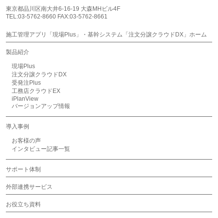
東京都品川区南大井6-16-19 大森MHビル4F
TEL:03-5762-8660 FAX:03-5762-8661
施工管理アプリ「現場Plus」・基幹システム「注文分譲クラウドDX」ホーム
製品紹介
現場Plus
注文分譲クラウドDX
受発注Plus
工務店クラウドEX
iPlanView
バージョンアップ情報
導入事例
お客様の声
インタビュー記事一覧
サポート体制
外部連携サービス
お役立ち資料